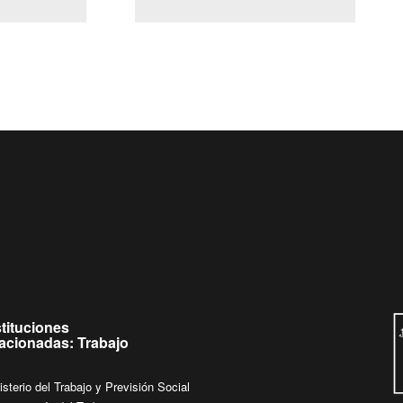
(Servicio Civil)
Ley Lobby
Ingrese su consulta al
Buzón Ciudadano
stituciones
lacionadas: Trabajo
isterio del Trabajo y Previsión Social