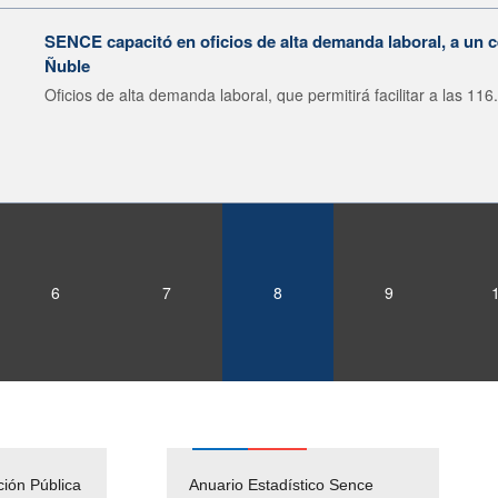
SENCE capacitó en oficios de alta demanda laboral, a un 
Ñuble
Oficios de alta demanda laboral, que permitirá facilitar a las 116.
6
7
8
9
ción Pública
Empleos Públicos
Anuario Estadístico Sence
Solicitud Audiencias y