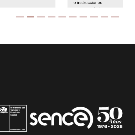
e instrucciones
presuspuetarias