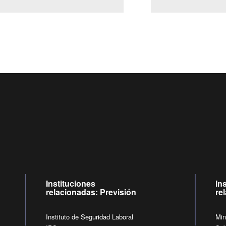
Centro de llamadas: 6007120028, Celular ✽8088 de lunes a jueves de
09:00 a 18:00 horas y viernes de 09:00 a 17:00 horas.
de lunes a viernes de 09:00 a 17:00 horas.
Videollamadas
Instituciones
In
relacionadas: Previsión
re
Instituto de Seguridad Laboral
Min