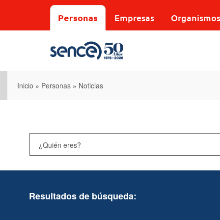
Pasar
al
Personas
Empresas
Organismo
contenido
principal
Inicio
»
Personas
»
Noticias
Resultados de búsqueda: