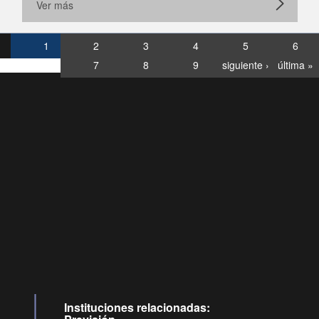
Ver más
1
2
3
4
5
6
7
8
9
siguiente ›
última »
Consultas
Buzón
por:
Ciudadano
6007120028, ✽8088
y
Videollamadas
Instituciones relacionadas: