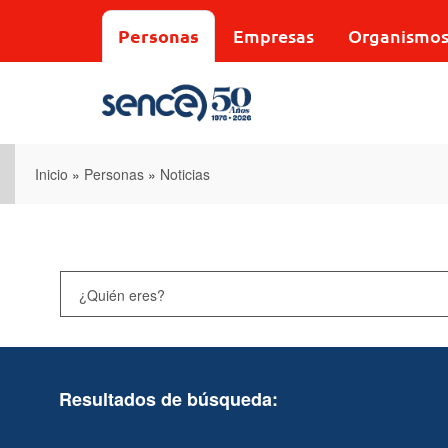
Pasar
al
Personas
Empresas
Organismo
contenido
principal
Inicio
»
Personas
»
Noticias
Resultados de búsqueda: