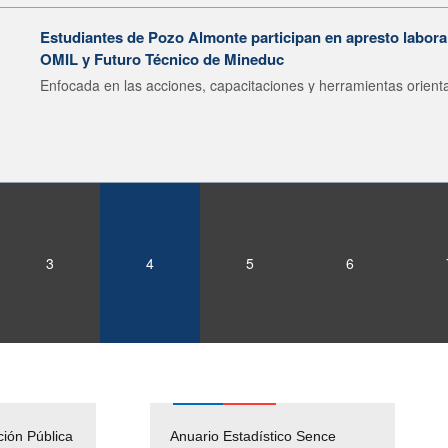
Estudiantes de Pozo Almonte participan en apresto labor
OMIL y Futuro Técnico de Mineduc
Enfocada en las acciones, capacitaciones y herramientas orienta
3
4
5
6
ción Pública
Empleos Públicos
Anuario Estadístico Sence
Solicitud Audiencias y