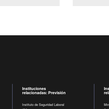
Centro de llamadas: 6007120028, Celular ✽8088 de lunes a ju
09:00 a 18:00 horas y viernes de 09:00 a 17:00 horas.
de lunes a viernes de 09:00 a 17:00 horas.
Videollamadas
Instituciones
In
relacionadas: Previsión
re
Instituto de Seguridad Laboral
Min