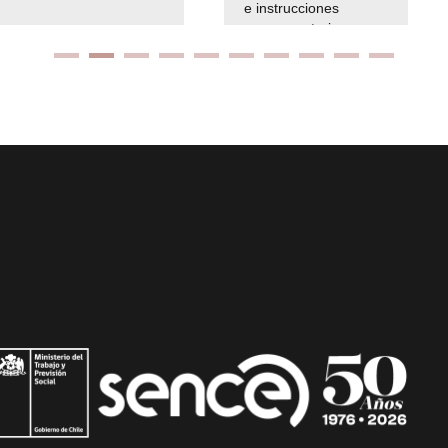
e instrucciones
presuspuetarias