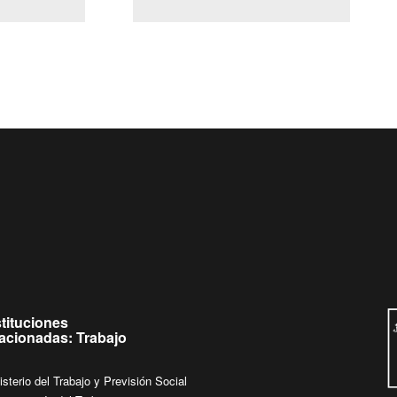
(Servicio Civil)
Ley Lobby
eves de
Ingrese su consulta al
Buzón Ciudadano
stituciones
lacionadas: Trabajo
isterio del Trabajo y Previsión Social