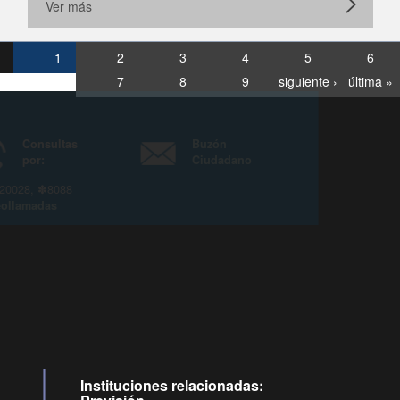
Ver más
1
2
3
4
5
6
7
8
9
siguiente ›
última »
Consultas
Buzón
por:
Ciudadano
6007120028, ✽8088
y
Videollamadas
Instituciones relacionadas: