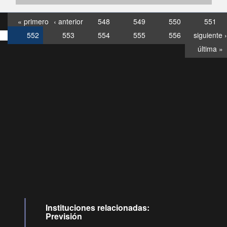
« primero
‹ anterior
548
549
550
551
552
553
554
555
556
siguiente ›
última »
Consultas
Buzón
por:
Ciudadano
6007120028, ✽8088
y
Videollamadas
Instituciones relacionadas:
Previsión