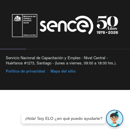
Servicio Nacional de Capacitación y Empleo - Nivel Central -
Huérfanos #1273, Santiago - (lunes a viernes, 09:00 a 18:00 hrs.).
Política de privacidad
|
Mapa del sitio
¡Hola! Soy ELO ¿en qué puedo ayudarte?