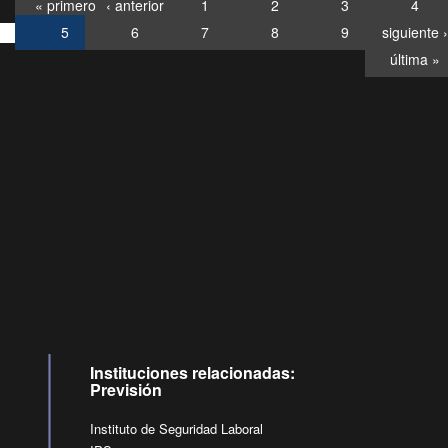
« primero
‹ anterior
1
2
3
4
5
6
7
8
9
siguiente ›
última »
Consultas
Buzón
por:
Ciudadano
6007120028, ✽8088
y
Videollamadas
Instituciones relacionadas:
Previsión
Instituto de Seguridad Laboral