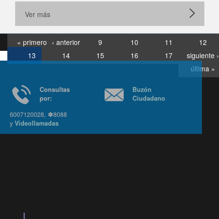
Ver más
« primero
‹ anterior
9
10
11
12
13
14
15
16
17
siguiente ›
última »
Consultas
Buzón
por:
Ciudadano
6007120028, ✽8088
y
Videollamadas
Ir arriba