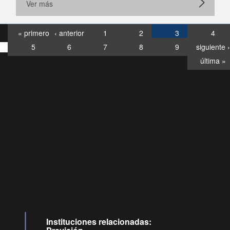
Ver más
« primero
‹ anterior
1
2
3
4
5
6
7
8
9
siguiente ›
última »
Consultas
Buzón
por:
Ciudadano
6007120028, ✽8088
y
Videollamadas
Instituciones relacionadas: