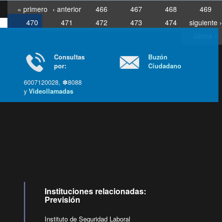
« primero
‹ anterior
466
467
468
469
470
471
472
473
474
siguiente ›
última »
Consultas
Buzón
por:
Ciudadano
6007120028, ✽8088
y
Videollamadas
Ir arriba
Instituciones relacionadas:
Previsión
Instituto de Seguridad Laboral