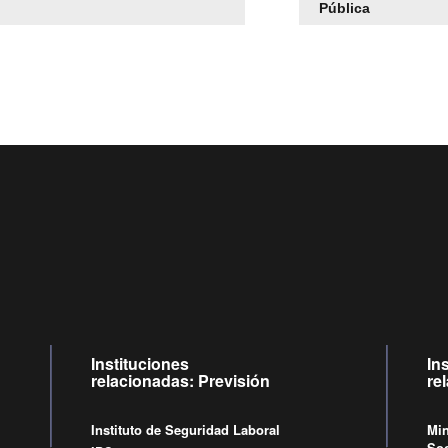
Pública
Centro de llamadas: 6007120028, Celular ✽8088 de lunes a
09:00 a 18:00 horas y viernes de 09:00 a 17:00 horas.
Videollamadas
de lunes a viernes de 09:00 a 17:00 horas.
Instituciones
In
relacionadas: Previsión
re
Instituto de Seguridad Laboral
Min
Soc