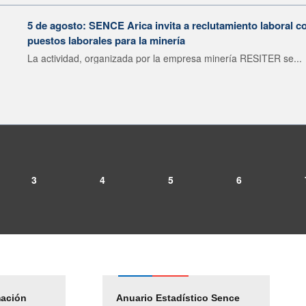
5 de agosto: SENCE Arica invita a reclutamiento laboral c
puestos laborales para la minería
La actividad, organizada por la empresa minería RESITER se...
3
4
5
6
mación
Empleos Públicos
Anuario Estadístico Sence
Solicitud Audiencias