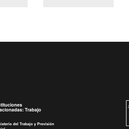
(Servicio Civil)
y Ley Lobby
 jueves de
Ingrese su consulta al
Buzón Ciudadano
stituciones
lacionadas: Trabajo
isterio del Trabajo y Previsión
ial