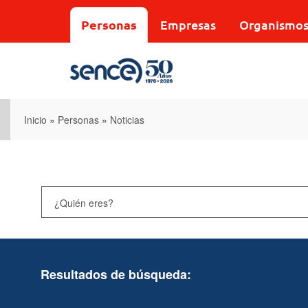
Pasar
al
Personas
Empresas
Organismo
contenido
principal
Inicio
»
Personas
»
Noticias
Resultados de búsqueda: