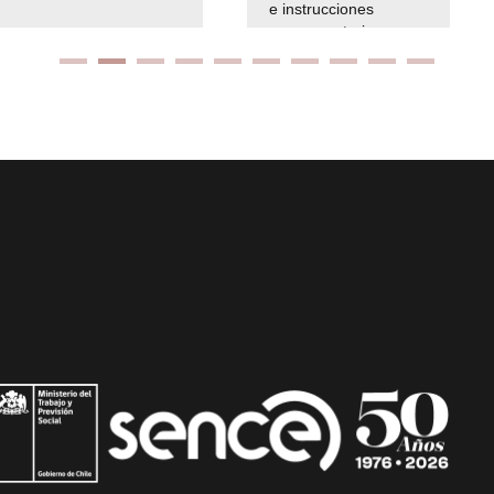
e instrucciones
presuspuetarias