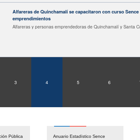
Alfareras de Quinchamalí se capacitaron con curso Sence 
emprendimientos
Alfareras y personas emprendedoras de Quinchamalí y Santa Cr
3
4
5
6
ción Pública
Empleos Públicos
Anuario Estadístico Sence
Solicitud Audiencias y