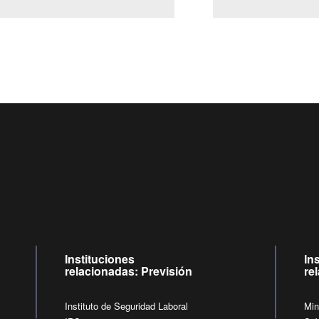
Centro de llamadas: 6007120028, Celular ✽8088 de lunes a
09:00 a 18:00 horas y viernes de 09:00 a 17:00 horas.
de lunes a viernes de 09:00 a 17:00 horas.
Videollamadas
Instituciones
In
relacionadas: Previsión
re
Instituto de Seguridad Laboral
Min