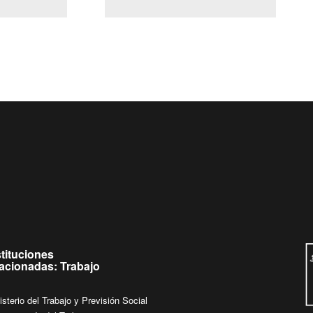
(Servicio Civil)
Ley Lobby
 jueves de
Ingrese su consulta al
Buzón Ciudadano
stituciones
lacionadas: Trabajo
isterio del Trabajo y Previsión Social