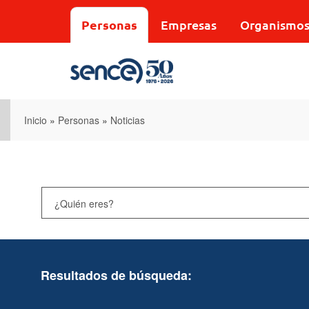
Pasar
al
Personas
Empresas
Organismo
contenido
principal
Inicio
»
Personas
»
Noticias
Resultados de búsqueda: