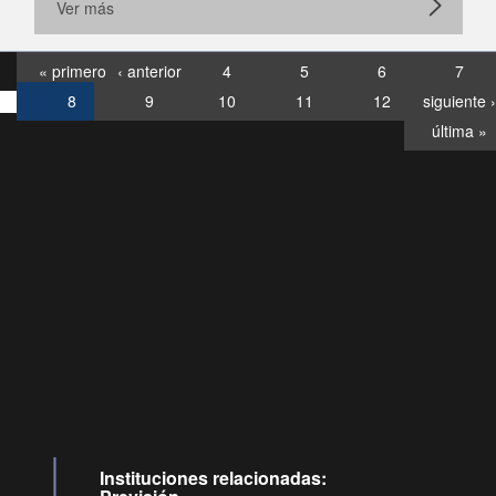
Ver más
« primero
‹ anterior
4
5
6
7
8
9
10
11
12
siguiente ›
última »
Consultas
Buzón
por:
Ciudadano
6007120028, ✽8088
y
Videollamadas
Instituciones relacionadas: