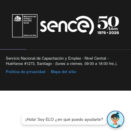
Servicio Nacional de Capacitación y Empleo - Nivel Central -
Huérfanos #1273, Santiago - (lunes a viernes, 09:00 a 18:00 hrs.).
Política de privacidad
|
Mapa del sitio
¡Hola! Soy ELO ¿en qué puedo ayudarte?