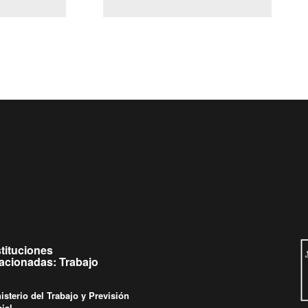
(Servicio Civil)
y Ley Lobby
es de
Ingrese su consulta al
Buzón Ciudadano
stituciones
lacionadas: Trabajo
isterio del Trabajo y Previsión
ial