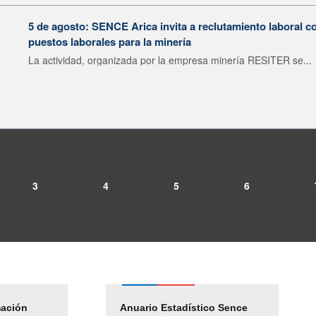
5 de agosto: SENCE Arica invita a reclutamiento laboral c
puestos laborales para la minería
La actividad, organizada por la empresa minería RESITER se...
3
4
5
6
mación
Empleos Públicos
Anuario Estadístico Sence
Solicitud Audiencias