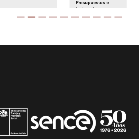
Presupuestos e
instrucciones
presuspuetarias