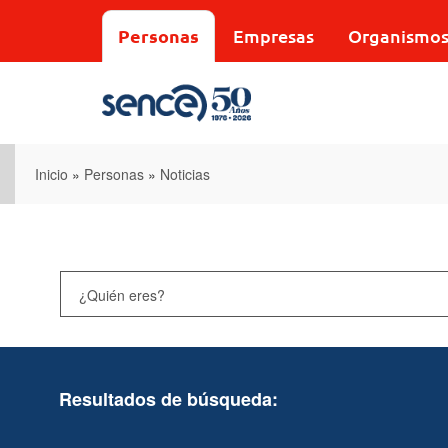
Pasar
al
Personas
Empresas
Organismo
contenido
principal
Inicio
»
Personas
»
Noticias
Resultados de búsqueda: