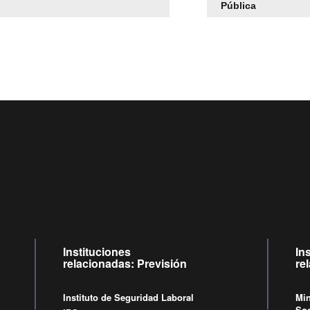
Pública
Centro de llamadas: 6007120028, Celular ✽8088 de lunes a juev
09:00 a 18:00 horas y viernes de 09:00 a 17:00 horas.
Videollamadas
de lunes a viernes de 09:00 a 17:00 horas.
Instituciones
In
relacionadas: Previsión
re
Instituto de Seguridad Laboral
Min
Soc