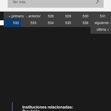
Ver más
« primero
‹ anterior
528
529
530
531
532
533
534
535
536
siguiente ›
última »
Consultas
Buzón
por:
Ciudadano
6007120028, ✽8088
y
Videollamadas
Instituciones relacionadas: