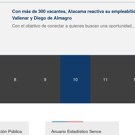
Con más de 300 vacantes, Atacama reactiva su empleabilid
Vallenar y Diego de Almagro
Con el objetivo de conectar a quienes buscan una oportunidad..
8
9
10
11
ción Pública
Empleos Públicos
Anuario Estadístico Sence
Solicitud Audiencias y