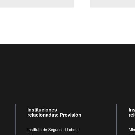
Centro de llamadas: 6007120028, Celular ✽8088 de lunes a 
09:00 a 18:00 horas y viernes de 09:00 a 17:00 horas.
de lunes a viernes de 09:00 a 17:00 horas.
Videollamadas
Instituciones
In
relacionadas: Previsión
re
Instituto de Seguridad Laboral
Min