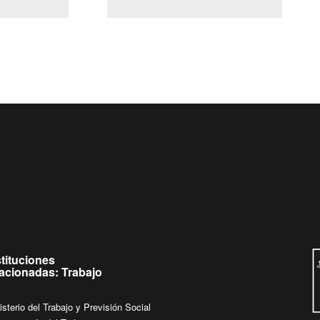
(Servicio Civil)
Ley Lobby
jueves de
Ingrese su consulta al
Buzón Ciudadano
stituciones
lacionadas: Trabajo
isterio del Trabajo y Previsión Social