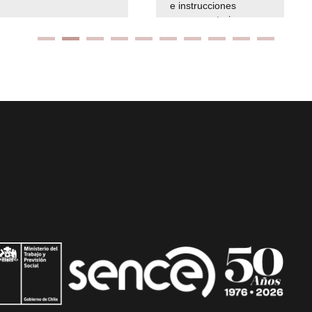
e instrucciones
presuspuetarias