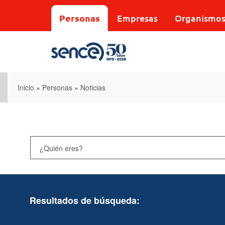
Pasar
al
Personas
Empresas
Organismo
contenido
principal
Inicio
»
Personas
»
Noticias
Resultados de búsqueda: