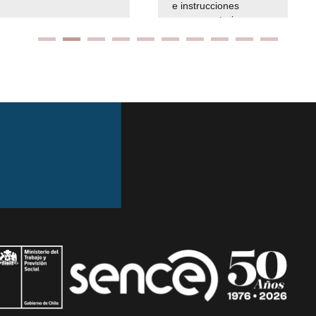
e instrucciones
presuspuetarias
Ir arriba