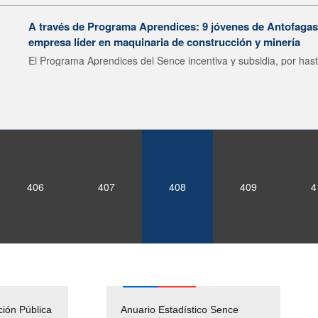
A través de Programa Aprendices: 9 jóvenes de Antofagast
empresa líder en maquinaria de construcción y minería
El Programa Aprendices del Sence incentiva y subsidia, por hast
406
407
408
409
4
ción Pública
Empleos Públicos
Anuario Estadístico Sence
Solicitud Audiencias y