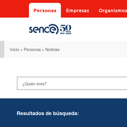
Pasar
al
Personas
Empresas
Organismo
contenido
principal
Inicio
»
Personas
»
Noticias
Resultados de búsqueda: