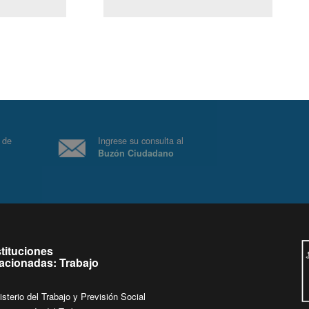
(Servicio Civil)
Ley Lobby
 a jueves de
Ingrese su consulta al
Buzón Ciudadano
.
stituciones
lacionadas: Trabajo
isterio del Trabajo y Previsión Social