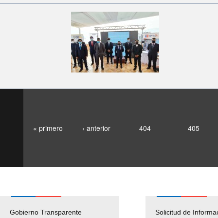
« primero
‹ anterior
404
405
Gobierno Transparente
Pago Proveedores
Solicitud de Informa