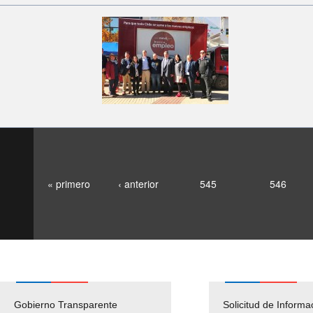
« primero
‹ anterior
545
546
Gobierno Transparente
Pago Proveedores
Solicitud de Informa