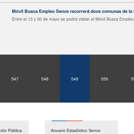
Móvil Busca Empleo Sence recorrerá doce comunas de la
Entre el 13 y 30 de mayo se podrá visitar el Móvil Busca Empleo 
547
548
549
550
5
ción Pública
Empleos Públicos
Anuario Estadístico Sence
Solicitud Audiencias y