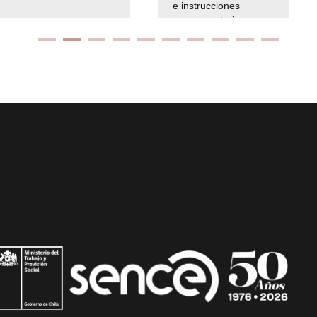
e instrucciones
presuspuetarias