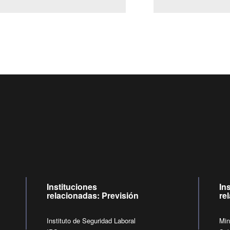
Centro de llamadas: 6007120028, Celular ✽8088 de lunes a jueves d
09:00 a 18:00 horas y viernes de 09:00 a 17:00 horas.
de lunes a viernes de 09:00 a 17:00 horas.
Videollamadas
Instituciones
In
relacionadas: Previsión
re
Instituto de Seguridad Laboral
Min