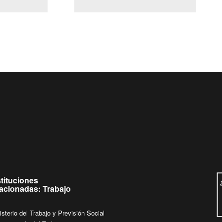
(Servicio Civil)
Ley Lobby
e
Ingrese su consulta al
Buzón Ciudadano
stituciones
lacionadas: Trabajo
isterio del Trabajo y Previsión Social