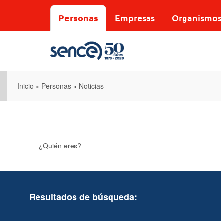
Pasar
al
Personas
Empresas
Organismo
contenido
principal
Inicio
»
Personas
»
Noticias
Resultados de búsqueda: