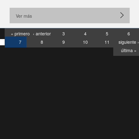
Ver más
« primero
‹ anterior
3
4
5
6
7
8
9
10
11
siguiente ›
última »
Consultas
Buzón
por:
Ciudadano
6007120028, ✽8088
y
Videollamadas