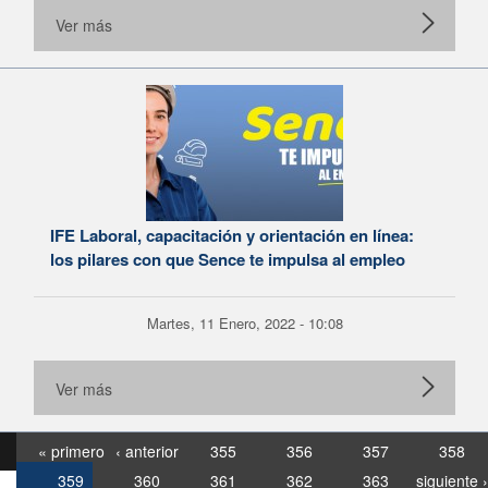
Ver más
IFE Laboral, capacitación y orientación en línea:
los pilares con que Sence te impulsa al empleo
Martes, 11 Enero, 2022 - 10:08
Ver más
« primero
‹ anterior
355
356
357
358
359
360
361
362
363
siguiente ›