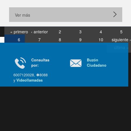
Ver más
« primero
‹ anterior
2
3
4
5
6
7
8
9
10
siguiente ›
última »
Consultas
Buzón
por:
Ciudadano
6007120028, ✽8088
y
Videollamadas
Ir arriba