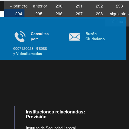
« primero
‹ anterior
290
291
292
293
294
295
296
297
298
siguiente ›
última »
Consultas
Buzón
por:
Ciudadano
6007120028, ✽8088
y
Videollamadas
Ir arriba
Instituciones relacionadas:
Previsión
Instituto de Seguridad Laboral