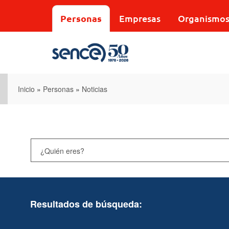
Pasar
al
Personas
Empresas
Organismo
contenido
principal
Inicio
»
Personas
»
Noticias
Resultados de búsqueda: