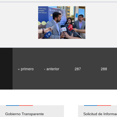
« primero
‹ anterior
287
288
Gobierno Transparente
Pago Proveedores
Solicitud de Informa