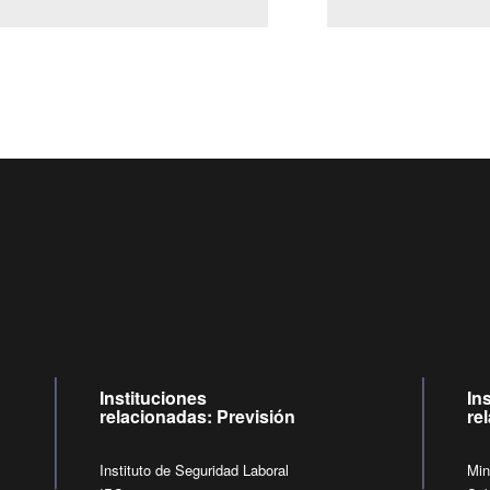
Centro de llamadas: 6007120028, Celular ✽8088 de lunes 
09:00 a 18:00 horas y viernes de 09:00 a 17:00 horas.
de lunes a viernes de 09:00 a 17:00 horas
Videollamadas
Instituciones
In
relacionadas: Previsión
re
Instituto de Seguridad Laboral
Min