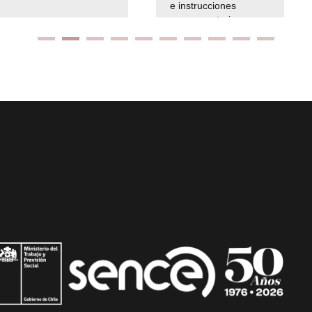
e instrucciones
presuspuetarias
Ir arriba