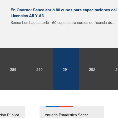
En Osorno: Sence abrió 80 cupos para capacitaciones del 
Licencias A5 Y A3
Sence Los Lagos abrió 160 cupos para cursos de licencia de...
289
290
291
292
2
ción Pública
Empleos Públicos
Anuario Estadístico Sence
Solicitud Audiencias y