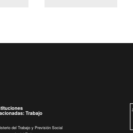
(Servicio Civil)
Ley Lobby
a jueves de
Ingrese su consulta al
Buzón Ciudadano
.
stituciones
lacionadas: Trabajo
isterio del Trabajo y Previsión Social