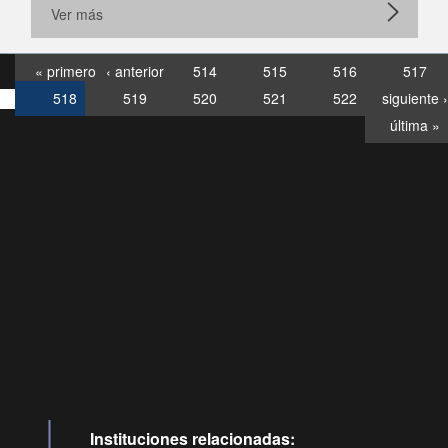
Ver más
« primero
‹ anterior
514
515
516
517
518
519
520
521
522
siguiente ›
última »
Consultas
Buzón
por:
Ciudadano
6007120028, ✽8088
y
Videollamadas
Instituciones relacionadas: