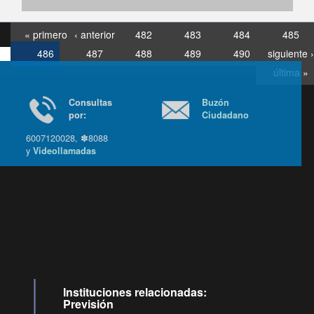
« primero
‹ anterior
482
483
484
485
486
487
488
489
490
siguiente ›
última »
Consultas
Buzón
por:
Ciudadano
6007120028, ✽8088
y
Videollamadas
Ir arriba
Instituciones relacionadas:
Previsión