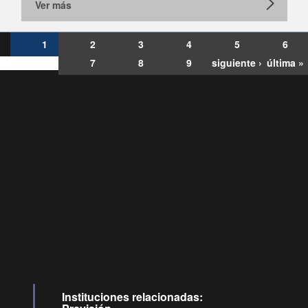
Ver más
1
2
3
4
5
6
7
8
9
siguiente ›
última »
Consultas
Buzón
por:
Ciudadano
6007120028, ✽8088
y
Videollamadas
Instituciones relacionadas: