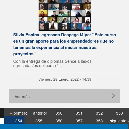
Silvia Espina, egresada Despega Mipe: “Este curso
es un gran aporte para los emprendedores que no
tenemos la experiencia al iniciar nuestros
proyectos”
Con la entrega de diplomas Sence a las/os
egresadas/os del curso “...
Viernes, 28 Enero, 2022 - 14:39
Ver más
« primero
‹ anterior
350
351
352
353
354
355
356
357
358
siguiente ›
última »