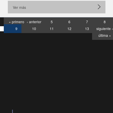
Ver más
« primero
‹ anterior
5
6
7
8
9
10
11
12
13
siguiente ›
última »
Consultas
Buzón
por:
Ciudadano
6007120028, ✽8088
y
Videollamadas