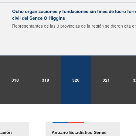
Ocho organizaciones y fundaciones sin fines de lucro form
civil del Sence O’Higgins
Representantes de las 3 provincias de la región se dieron cita en
318
319
320
321
3
mación
Empleos Públicos
Anuario Estadístico Sence
Solicitud Audiencias