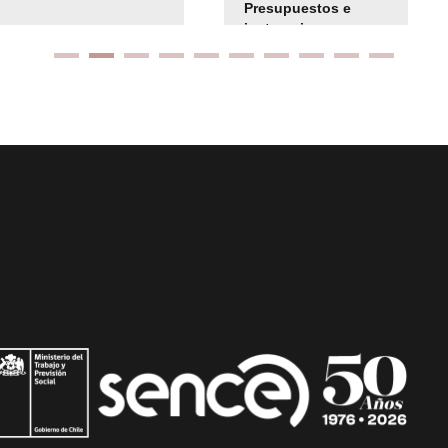
Presupuestos e
instrucciones
presuspuetarias