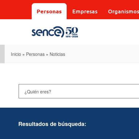
Pasar
al
Personas
Empresas
Organismo
contenido
principal
Inicio
»
Personas
»
Noticias
Resultados de búsqueda: