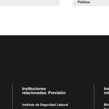
Pública
Centro de llamadas: 6007120028, Celular ✽8088 de lunes
09:00 a 18:00 horas y viernes de 09:00 a 17:00 horas.
Videollamadas
de lunes a viernes de 09:00 a 17:00 horas
Instituciones
In
relacionadas: Previsión
re
Instituto de Seguridad Laboral
Min
Soc