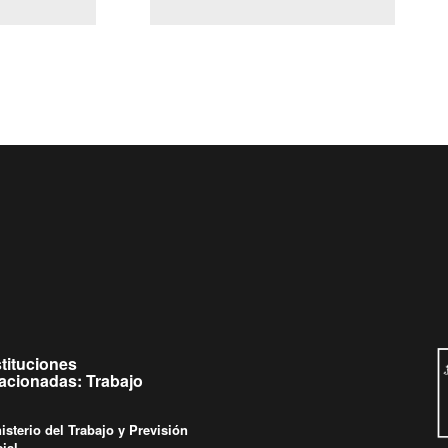
(Servicio Civil)
y Ley Lobby
 a jueves de
Ingrese su consulta al
Buzón Ciudadano
.
stituciones
lacionadas: Trabajo
isterio del Trabajo y Previsión
ial