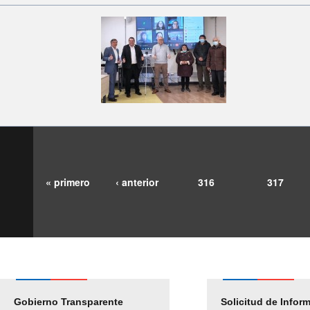
« primero
‹ anterior
316
317
Gobierno Transparente
Pago Proveedores
Solicitud de Infor