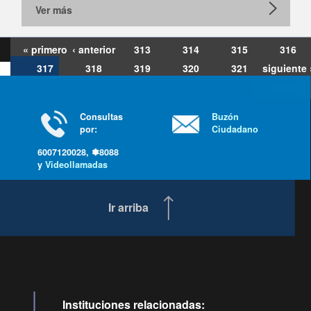
Ver más
« primero
‹ anterior
313
314
315
316
317
318
319
320
321
siguiente 
última »
Consultas
Buzón
por:
Ciudadano
6007120028, ✽8088
y
Videollamadas
Ir arriba
Instituciones relacionadas: