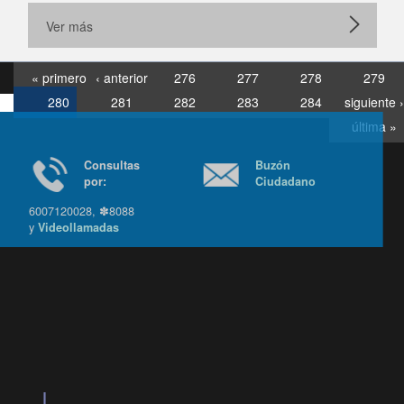
Ver más
« primero
‹ anterior
276
277
278
279
280
281
282
283
284
siguiente ›
última »
Consultas
Buzón
por:
Ciudadano
6007120028, ✽8088
y
Videollamadas
Ir arriba