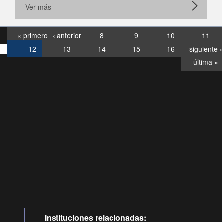
Ver más
« primero
‹ anterior
8
9
10
11
12
13
14
15
16
siguiente ›
última »
Consultas
Buzón
por:
Ciudadano
07120028, ✽8088
ideollamadas
Instituciones relacionadas: