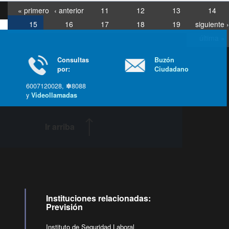
« primero
‹ anterior
11
12
13
14
15
16
17
18
19
siguiente ›
última »
Consultas
Buzón
por:
Ciudadano
6007120028, ✽8088
y
Videollamadas
Ir arriba
Instituciones relacionadas:
Previsión
Instituto de Seguridad Laboral