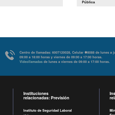
Pública
Centro de llamadas: 6007120028, Celular ✽8088 de lu
09:00 a 18:00 horas y viernes de 09:00 a 17:00 horas.
Videollamadas
de lunes a viernes de 09:00 a 17:00 ho
Instituciones
In
relacionadas: Previsión
re
Instituto de Seguridad Laboral
Min
Soc