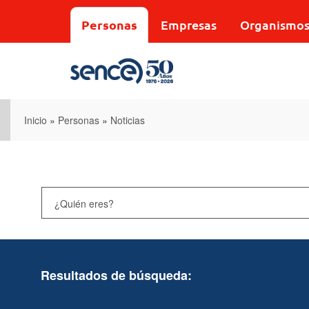
Pasar
al
Personas
Empresas
Organismo
contenido
principal
Inicio
»
Personas
»
Noticias
Resultados de búsqueda: