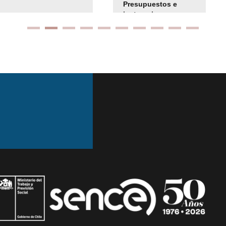
Presupuestos e
instrucciones
presuspuetarias
Ir arriba