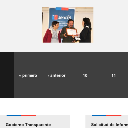
« primero
‹ anterior
10
11
Gobierno Transparente
Pago Proveedores
Solicitud de Infor