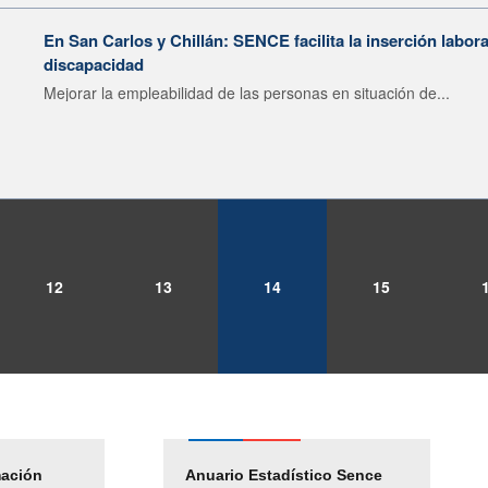
En San Carlos y Chillán: SENCE facilita la inserción labor
discapacidad
Mejorar la empleabilidad de las personas en situación de...
12
13
14
15
mación
Empleos Públicos
Anuario Estadístico Sence
Solicitud Audiencias