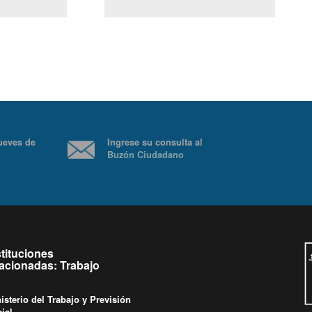
(Servicio Civil)
y Ley Lobby
nes a jueves de
Ingrese su consulta al
Buzón Ciudadano
ras.
stituciones
lacionadas: Trabajo
isterio del Trabajo y Previsión
ial