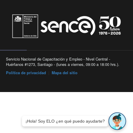
Servicio Nacional de Capacitación y Empleo - Nivel Central -
Huérfanos #1273, Santiago - (lunes a viernes, 09:00 a 18:00 hrs.).
Política de privacidad
|
Mapa del sitio
¡Hola! Soy ELO ¿en qué puedo ayudarte?