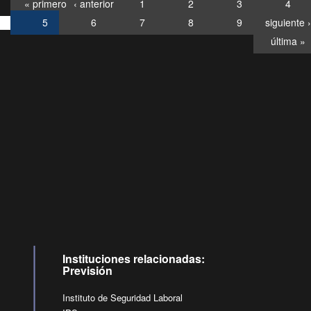
« primero
‹ anterior
1
2
3
4
5
6
7
8
9
siguiente ›
última »
Consultas
Buzón
por:
Ciudadano
6007120028, ✽8088
y
Videollamadas
Instituciones relacionadas:
Previsión
Instituto de Seguridad Laboral