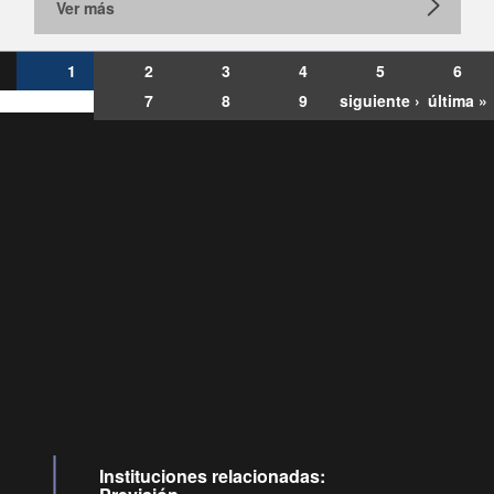
Ver más
1
2
3
4
5
6
7
8
9
siguiente ›
última »
Consultas
Buzón
por:
Ciudadano
6007120028, ✽8088
y
Videollamadas
Instituciones relacionadas: