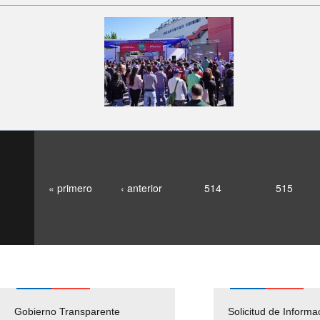
« primero
‹ anterior
514
515
Gobierno Transparente
Pago Proveedores
Solicitud de Informa