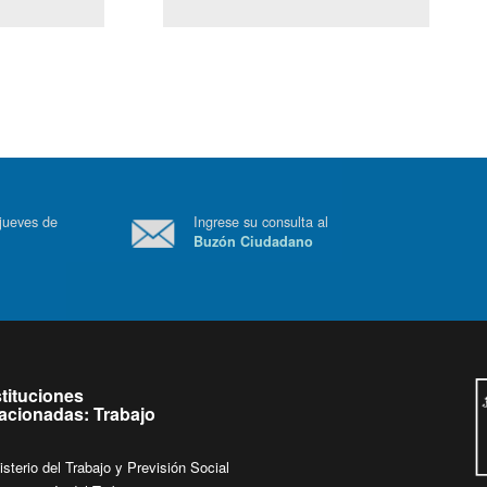
(Servicio Civil)
Ley Lobby
 a jueves de
Ingrese su consulta al
Buzón Ciudadano
.
stituciones
lacionadas: Trabajo
isterio del Trabajo y Previsión Social