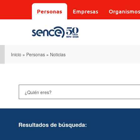
Pasar
al
Personas
Empresas
Organismo
contenido
principal
Inicio
»
Personas
»
Noticias
Resultados de búsqueda: