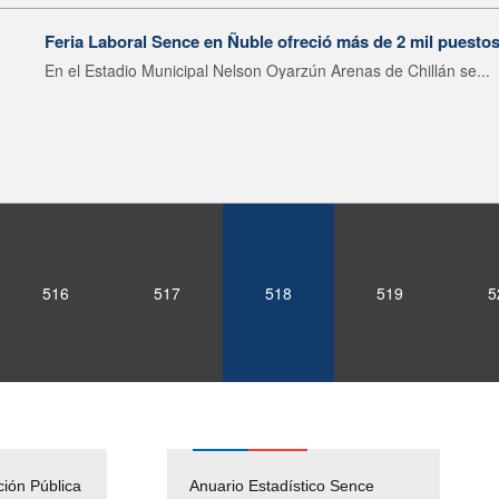
Feria Laboral Sence en Ñuble ofreció más de 2 mil puestos
En el Estadio Municipal Nelson Oyarzún Arenas de Chillán se...
516
517
518
519
5
ción Pública
Empleos Públicos
Anuario Estadístico Sence
Solicitud Audiencias y