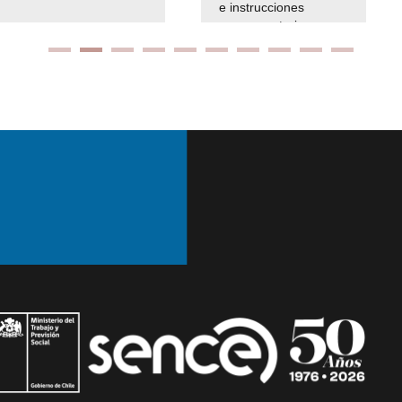
e instrucciones
presuspuetarias
Ir arriba