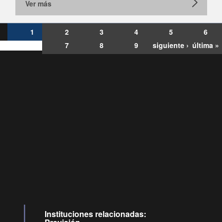
Ver más
1
2
3
4
5
6
7
8
9
siguiente ›
última »
Consultas
Buzón
por:
Ciudadano
6007120028, ✽8088
y
Videollamadas
Instituciones relacionadas: