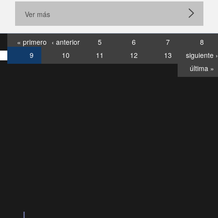
Ver más
« primero
‹ anterior
5
6
7
8
9
10
11
12
13
siguiente ›
última »
Consultas
Buzón
por:
Ciudadano
6007120028, ✽8088
y
Videollamadas