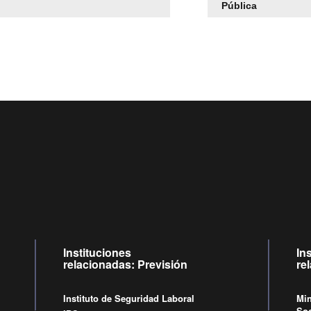
Pública
Centro de llamadas: 6007120028, Celular ✽8088 de lunes a
09:00 a 18:00 horas y viernes de 09:00 a 17:00 horas.
Videollamadas
de lunes a viernes de 09:00 a 17:00 horas.
Instituciones
In
relacionadas: Previsión
re
Instituto de Seguridad Laboral
Min
Soc