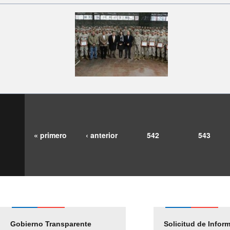
« primero
‹ anterior
542
543
Gobierno Transparente
Pago Proveedores
Solicitud de Infor