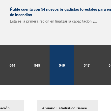
Ñuble cuenta con 54 nuevos brigadistas forestales para e
de incendios
Esta es la primera región en finalizar la capacitación y...
544
545
546
547
5
mación
Empleos Públicos
Anuario Estadístico Sence
Solicitud Audiencias