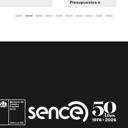
Presupuestos e
instrucciones
presuspuetarias