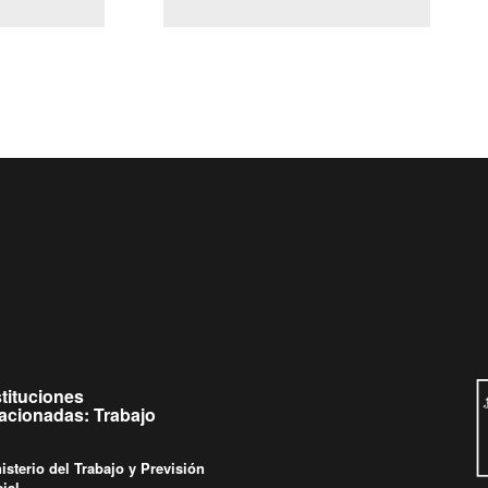
(Servicio Civil)
y Ley Lobby
 jueves de
Ingrese su consulta al
Buzón Ciudadano
stituciones
lacionadas: Trabajo
isterio del Trabajo y Previsión
ial