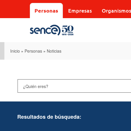
Pasar
al
Personas
Empresas
Organismo
contenido
principal
Inicio
»
Personas
»
Noticias
Resultados de búsqueda: