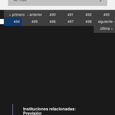
« primero
‹ anterior
490
491
492
493
494
495
496
497
498
siguiente ›
última »
Consultas
Buzón
por:
Ciudadano
6007120028, ✽8088
y
Videollamadas
Instituciones relacionadas:
Previsión