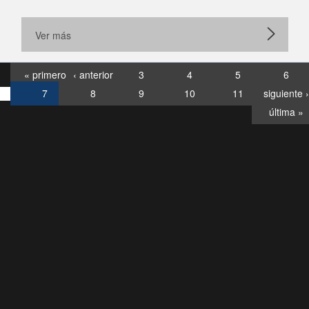
Ver más
« primero
‹ anterior
3
4
5
6
7
8
9
10
11
siguiente ›
última »
Consultas
Buzón
por:
Ciudadano
6007120028, ✽8088
y
Videollamadas