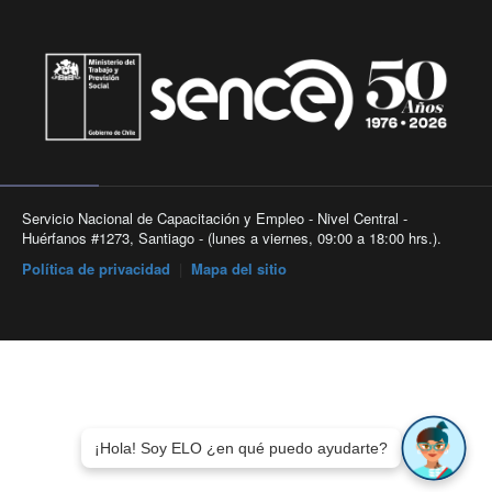
Servicio Nacional de Capacitación y Empleo - Nivel Central -
Huérfanos #1273, Santiago - (lunes a viernes, 09:00 a 18:00 hrs.).
Política de privacidad
|
Mapa del sitio
¡Hola! Soy ELO ¿en qué puedo ayudarte?