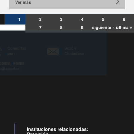
Ver más
1
2
3
4
5
6
7
8
9
siguiente ›
última »
Consultas
Buzón
por:
Ciudadano
6007120028, ✽8088
y
Videollamadas
Instituciones relacionadas: