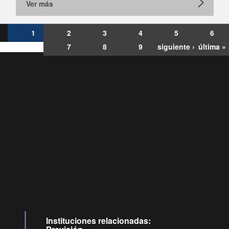
Ver más
1
2
3
4
5
6
7
8
9
siguiente ›
última »
Consultas
Buzón
por:
Ciudadano
6007120028, ✽8088
y
Videollamadas
Instituciones relacionadas: