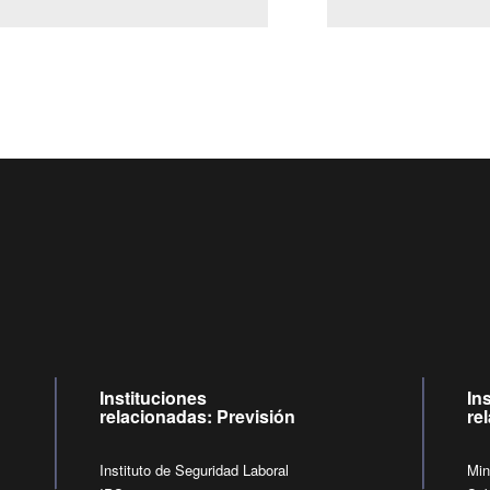
Centro de llamadas: 6007120028, Celular ✽8088 de lunes a 
09:00 a 18:00 horas y viernes de 09:00 a 17:00 horas.
de lunes a viernes de 09:00 a 17:00 horas.
Videollamadas
Instituciones
In
relacionadas: Previsión
re
Instituto de Seguridad Laboral
Min