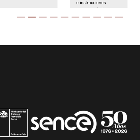
e instrucciones
presuspuetarias