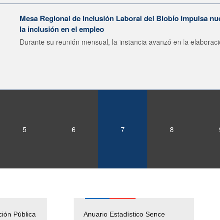
Mesa Regional de Inclusión Laboral del Biobío impulsa nu
la inclusión en el empleo
Durante su reunión mensual, la instancia avanzó en la elaboraci
5
6
7
8
ción Pública
Empleos Públicos
Anuario Estadístico Sence
Solicitud Audiencias y