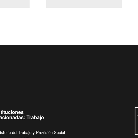
(Servicio Civil)
Ley Lobby
jueves de
Ingrese su consulta al
Buzón Ciudadano
stituciones
lacionadas: Trabajo
isterio del Trabajo y Previsión Social