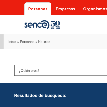
Pasar
al
Personas
Empresas
Organismo
contenido
principal
Inicio
»
Personas
»
Noticias
Resultados de búsqueda: