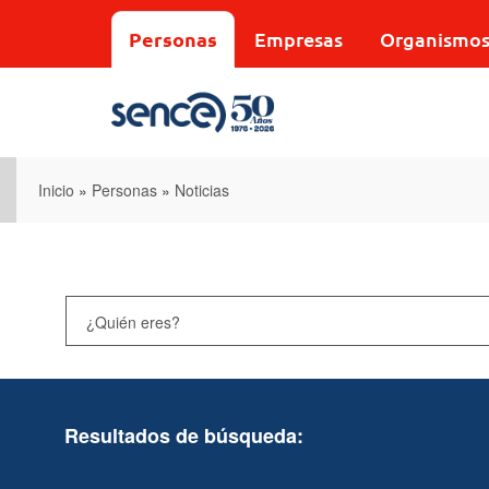
Pasar
al
Personas
Empresas
Organismo
contenido
principal
Inicio
»
Personas
»
Noticias
Resultados de búsqueda: