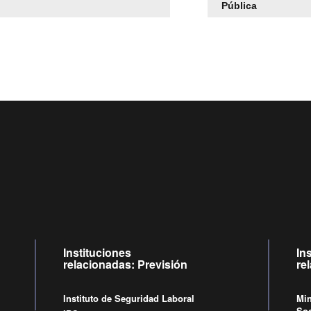
Pública
Centro de llamadas: 6007120028, Celular ✽8088 de lunes a jueves de
09:00 a 18:00 horas y viernes de 09:00 a 17:00 horas.
Videollamadas
de lunes a viernes de 09:00 a 17:00 horas.
Instituciones
In
relacionadas: Previsión
re
Instituto de Seguridad Laboral
Min
Soc