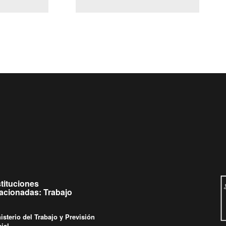
(Servicio Civil)
y Ley Lobby
Ingrese su consulta al
Buzón Ciudadano
stituciones
lacionadas: Trabajo
isterio del Trabajo y Previsión
ial