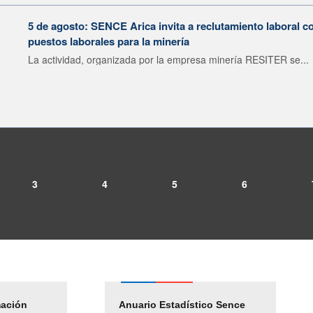
5 de agosto: SENCE Arica invita a reclutamiento laboral c
puestos laborales para la minería
La actividad, organizada por la empresa minería RESITER se...
3
4
5
6
mación
Empleos Públicos
Anuario Estadístico Sence
Solicitud Audiencias