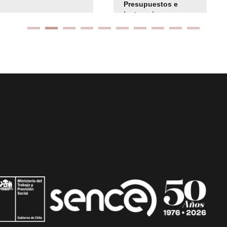
Presupuestos e
instrucciones
presuspuetarias