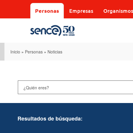
Pasar
al
Personas
Empresas
Organismo
contenido
principal
Inicio
»
Personas
»
Noticias
Resultados de búsqueda: