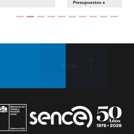
Presupuestos e
instrucciones
presuspuetarias
Ir arriba