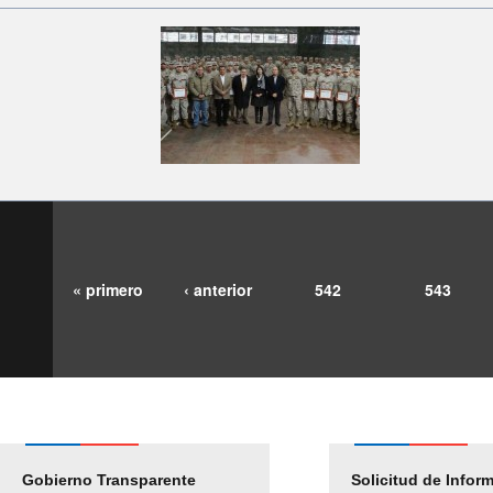
« primero
‹ anterior
542
543
Gobierno Transparente
Pago Proveedores
Solicitud de Infor