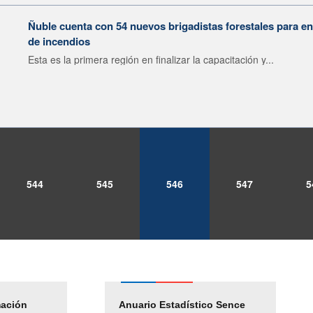
Ñuble cuenta con 54 nuevos brigadistas forestales para e
de incendios
Esta es la primera región en finalizar la capacitación y...
544
545
546
547
5
mación
Empleos Públicos
Anuario Estadístico Sence
Solicitud Audiencias