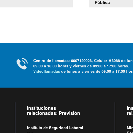
Pública
Centro de llamadas: 6007120028, Celular ✽8088 de lu
09:00 a 18:00 horas y viernes de 09:00 a 17:00 horas.
Videollamadas
de lunes a viernes de 09:00 a 17:00 ho
Instituciones
In
relacionadas: Previsión
re
Instituto de Seguridad Laboral
Min
Soc