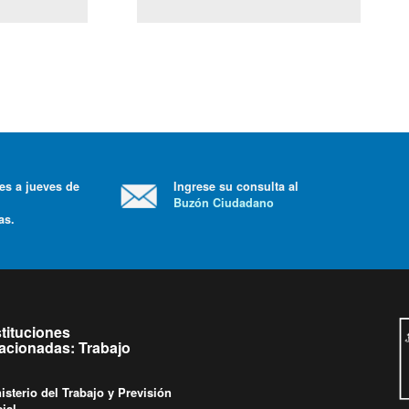
(Servicio Civil)
y Ley Lobby
nes a jueves de
Ingrese su consulta al
Buzón Ciudadano
ras.
stituciones
lacionadas: Trabajo
isterio del Trabajo y Previsión
ial