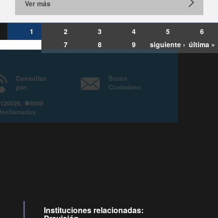
Ver más
1
2
3
4
5
6
7
8
9
siguiente ›
última »
Consultas
Buzón
por:
Ciudadano
6007120028, ✽8088
y
Videollamadas
Instituciones relacionadas: