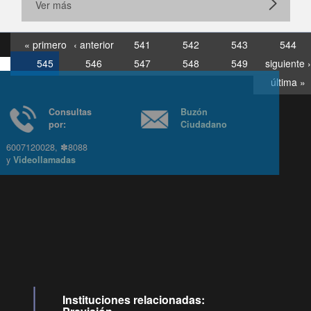
Ver más
« primero
‹ anterior
541
542
543
544
545
546
547
548
549
siguiente ›
última »
Consultas
Buzón
por:
Ciudadano
6007120028, ✽8088
y
Videollamadas
Ir arriba
Instituciones relacionadas: